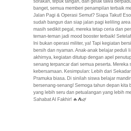
sorakan, tepuk tangan, dan gelak tawa berpadu
banget, semua memberi penampilan terbaik mer
Jalan Pagi & Operasi Semut? Siapa Takut! Eso
sudah bangun dan siap jalan pagi keliling ar
masih sedikit pegal, mereka tetap ceria dan p
teman-teman jadi mood booster terbaik! Setela
Ini bukan operasi militer, ya! Tapi kegiatan be
bersih dan nyaman. Anak-anak belajar peduli 
akhirnya, kegiatan ditutup dengan apel penutu
senang terpancar dari semua peserta. Mereka s
kebersamaan. Kesimpulan: Lebih dari Sekadar
Pramuka biasa. Di sinilah siswa belajar mandiri
bersenang-senang! Semoga tahun depan kita bi
yang lebih seru dan petualangan yang lebih 
Sahabat Al Fakhir! 🔥⛺🌿