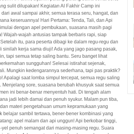
 sulit dilupakan! Kegiatan Al Fakhir Camp ini
 dari awal sampai akhir, semua terasa seru, hangat, dan
mana keseruannya! Hari Pertama: Tenda, Tali, dan Api
dimulai dengan apel pembukaan, suasana masih pagi
Wajah-wajah antusias tampak berbaris rapi, siap
Setelah itu, para peserta dibagi ke dalam regu-regu dan
 sinilah kerja sama diuji! Ada yang jago pasang pasak,
, tapi semua tetap saling bantu. Seru banget lihat
i perkemahan sungguhan! Selesai istirahat sejenak,
ali. Mungkin kedengarannya sederhana, tapi pas praktik?
o! Apalagi saat lomba simpul tercepat, semua regu saling
 Menjelang sore, suasana berubah khusyuk saat semua
n ini benar-benar menyentuh hati. Di tengah alam
ana jadi lebih damai dan penuh syukur. Malam pun tiba,
u dan materi pengetahuan umum kepramukaan yang
 belajar sambil tertawa, bener-bener kombinasi yang
atang: apel malam dan api unggun! Api berkobar tinggi,
l-yel penuh semangat dari masing-masing regu. Suara