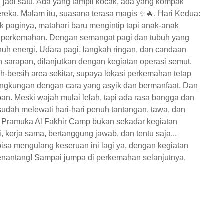
 jadi satu. Ada yang tampil kocak, ada yang kompak
eka. Malam itu, suasana terasa magis ✨🔥. Hari Kedua:
k paginya, matahari baru mengintip tapi anak-anak
ea perkemahan. Dengan semangat pagi dan tubuh yang
enuh energi. Udara pagi, langkah ringan, dan candaan
h sarapan, dilanjutkan dengan kegiatan operasi semut.
rsih-bersih area sekitar, supaya lokasi perkemahan tetap
lingkungan dengan cara yang asyik dan bermanfaat. Dan
pan. Meski wajah mulai lelah, tapi ada rasa bangga dan
udah melewati hari-hari penuh tantangan, tawa, dan
 Pramuka Al Fakhir Camp bukan sekadar kegiatan
, kerja sama, bertanggung jawab, dan tentu saja...
sa mengulang keseruan ini lagi ya, dengan kegiatan
menantang! Sampai jumpa di perkemahan selanjutnya,