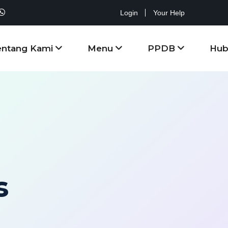
Login
Your Help
entang Kami
Menu
PPDB
Hub
s