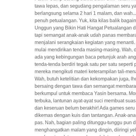
tawa lepas, dan segudang pengalaman seru yang
berlangsung selama 2 hari 1 malam, dan wah...
penuh petualangan. Yuk, kita kilas balik bagai
Unggun yang Bikin Hati Hangat Petualangan 
tapi semangat anak-anak udah panas membara! 
menjalani serangkaian kegiatan yang menanti. 
mulai mendirikan tenda masing-masing. Wah, di
ada yang kebingungan baca petunjuk arah angin
tenda-tenda berdiri tegak satu per satu sepert
mereka mengikuti materi keterampilan tali-men
Wah, butuh ketelitian dan kekompakan juga, lh
bersaing dengan tawa dan semangat membara.
berkumpul untuk membaca Yasin bersama. Mome
terbuka, lantunan ayat-ayat suci membuat suas
dan keseruan belum berakhir! Ada games ser
dikemas dengan kuis dan tantangan. Anak-anak
pas. Nah, bagian paling ditunggu-tunggu pun d
menghangatkan malam yang dingin, diiringi ye