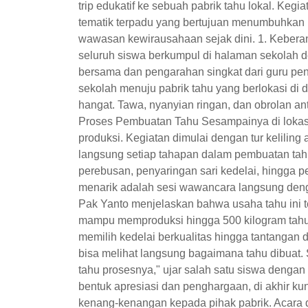
trip edukatif ke sebuah pabrik tahu lokal. Keg
tematik terpadu yang bertujuan menumbuhkan ra
wawasan kewirausahaan sejak dini. 1. Kebera
seluruh siswa berkumpul di halaman sekolah
bersama dan pengarahan singkat dari guru p
sekolah menuju pabrik tahu yang berlokasi di 
hangat. Tawa, nyanyian ringan, dan obrolan an
Proses Pembuatan Tahu Sesampainya di lokasi,
produksi. Kegiatan dimulai dengan tur kelilin
langsung setiap tahapan dalam pembuatan tahu
perebusan, penyaringan sari kedelai, hingga
menarik adalah sesi wawancara langsung deng
Pak Yanto menjelaskan bahwa usaha tahu ini te
mampu memproduksi hingga 500 kilogram tahu pe
memilih kedelai berkualitas hingga tantangan 
bisa melihat langsung bagaimana tahu dibuat. 
tahu prosesnya," ujar salah satu siswa deng
bentuk apresiasi dan penghargaan, di akhir k
kenang-kenangan kepada pihak pabrik. Acara d