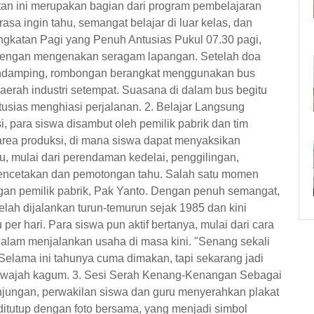
iatan ini merupakan bagian dari program pembelajaran
sa ingin tahu, semangat belajar di luar kelas, dan
ngkatan Pagi yang Penuh Antusias Pukul 07.30 pagi,
 dengan mengenakan seragam lapangan. Setelah doa
endamping, rombongan berangkat menggunakan bus
daerah industri setempat. Suasana di dalam bus begitu
tusias menghiasi perjalanan. 2. Belajar Langsung
 para siswa disambut oleh pemilik pabrik dan tim
g area produksi, di mana siswa dapat menyaksikan
, mulai dari perendaman kedelai, penggilingan,
 pencetakan dan pemotongan tahu. Salah satu momen
an pemilik pabrik, Pak Yanto. Dengan penuh semangat,
lah dijalankan turun-temurun sejak 1985 dan kini
r hari. Para siswa pun aktif bertanya, mulai dari cara
dalam menjalankan usaha di masa kini. "Senang sekali
Selama ini tahunya cuma dimakan, tapi sekarang jadi
an wajah kagum. 3. Sesi Serah Kenang-Kenangan Sebagai
unjungan, perwakilan siswa dan guru menyerahkan plakat
itutup dengan foto bersama, yang menjadi simbol