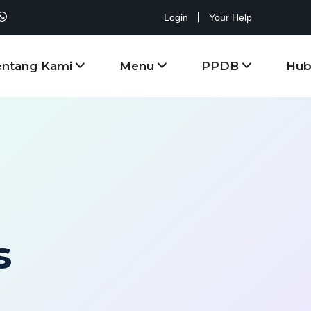
Login
Your Help
entang Kami
Menu
PPDB
Hub
s