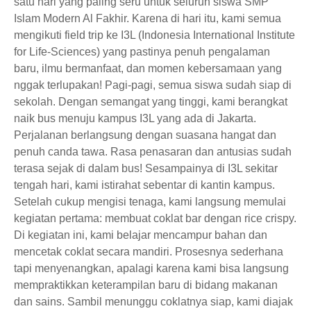
satu hari yang paling seru untuk seluruh siswa SMP
Islam Modern Al Fakhir. Karena di hari itu, kami semua
mengikuti field trip ke I3L (Indonesia International Institute
for Life-Sciences) yang pastinya penuh pengalaman
baru, ilmu bermanfaat, dan momen kebersamaan yang
nggak terlupakan! Pagi-pagi, semua siswa sudah siap di
sekolah. Dengan semangat yang tinggi, kami berangkat
naik bus menuju kampus I3L yang ada di Jakarta.
Perjalanan berlangsung dengan suasana hangat dan
penuh canda tawa. Rasa penasaran dan antusias sudah
terasa sejak di dalam bus! Sesampainya di I3L sekitar
tengah hari, kami istirahat sebentar di kantin kampus.
Setelah cukup mengisi tenaga, kami langsung memulai
kegiatan pertama: membuat coklat bar dengan rice crispy.
Di kegiatan ini, kami belajar mencampur bahan dan
mencetak coklat secara mandiri. Prosesnya sederhana
tapi menyenangkan, apalagi karena kami bisa langsung
mempraktikkan keterampilan baru di bidang makanan
dan sains. Sambil menunggu coklatnya siap, kami diajak