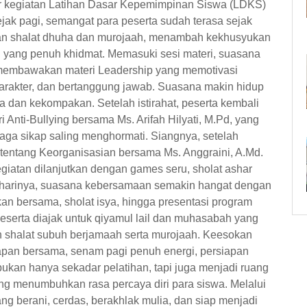
r kegiatan Latihan Dasar Kepemimpinan Siswa (LDKS)
ak pagi, semangat para peserta sudah terasa sejak
gan shalat dhuha dan murojaah, menambah kekhusyukan
ang penuh khidmat. Memasuki sesi materi, suasana
i membawakan materi Leadership yang memotivasi
arakter, dan bertanggung jawab. Suasana makin hidup
a dan kekompakan. Setelah istirahat, peserta kembali
nti-Bullying bersama Ms. Arifah Hilyati, M.Pd, yang
ga sikap saling menghormati. Siangnya, setelah
tentang Keorganisasian bersama Ms. Anggraini, A.Md.
egiatan dilanjutkan dengan games seru, sholat ashar
m harinya, suasana kebersamaan semakin hangat dengan
an bersama, sholat isya, hingga presentasi program
 peserta diajak untuk qiyamul lail dan muhasabah yang
gan shalat subuh berjamaah serta murojaah. Keesokan
apan bersama, senam pagi penuh energi, persiapan
ukan hanya sekadar pelatihan, tapi juga menjadi ruang
ng menumbuhkan rasa percaya diri para siswa. Melalui
ang berani, cerdas, berakhlak mulia, dan siap menjadi