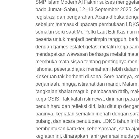
SMP Islam Modern Al Fakhir sukses menggela
pada Jumat–Sabtu, 12–13 September 2025. Sej
registrasi dan pengarahan. Acara dibuka den
sebelum memasuki upacara pembukaan LDKS y
semakin seru saat Mr. Peltu Laut Edi Kasmur
peserta untuk menjadi pemimpin tangguh, berk
dengan games estafet gelas, melatih kerja sam
mendapatkan wawasan berharga melalui materi A
membuka mata siswa tentang pentingnya menja
ishoma, peserta diajak memahami lebih dalam 
Keseruan tak berhenti di sana. Sore harinya, k
berjamaah, hingga istirahat dan mandi. Mala
rangkaian shalat magrib, pembacaan ratib, mak
kerja OSIS. Tak kalah istimewa, dini hari para
penuh haru dan refleksi diri, lalu ditutup den
paginya, kegiatan semakin meriah dengan sar
pulang, dan acara penutupan. LDKS tahun ini b
pembentukan karakter, kebersamaan, serta aja
kegiatan ini, diharapkan lahir generasi muda y