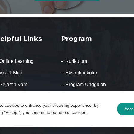
elpful Links
Program
Online Learning
Kurikulum
Visi & Misi
Ekstrakurikuler
Sejarah Kami
Program Unggulan
Hubungi Kami
Program Internasional
e cookies to enhance your browsing experience. By
Pendaftaran Online
Program Beasiswa
Acce
ing "Accept", you consent to our use of cookies.