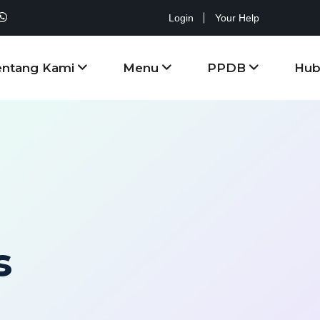
Login
Your Help
entang Kami
Menu
PPDB
Hub
s