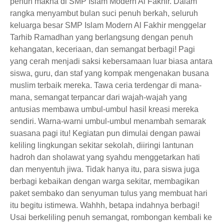
penuh makna di SMP Islam Modern Al Fakhir. Dalam
rangka menyambut bulan suci penuh berkah, seluruh
keluarga besar SMP Islam Modern Al Fakhir menggelar
Tarhib Ramadhan yang berlangsung dengan penuh
kehangatan, keceriaan, dan semangat berbagi! Pagi
yang cerah menjadi saksi kebersamaan luar biasa antara
siswa, guru, dan staf yang kompak mengenakan busana
muslim terbaik mereka. Tawa ceria terdengar di mana-
mana, semangat terpancar dari wajah-wajah yang
antusias membawa umbul-umbul hasil kreasi mereka
sendiri. Warna-warni umbul-umbul menambah semarak
suasana pagi itu! Kegiatan pun dimulai dengan pawai
keliling lingkungan sekitar sekolah, diiringi lantunan
hadroh dan sholawat yang syahdu menggetarkan hati
dan menyentuh jiwa. Tidak hanya itu, para siswa juga
berbagi kebaikan dengan warga sekitar, membagikan
paket sembako dan senyuman tulus yang membuat hari
itu begitu istimewa. Wahhh, betapa indahnya berbagi!
Usai berkeliling penuh semangat, rombongan kembali ke