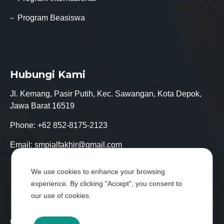
Program Beasiswa
Hubungi Kami
Jl. Kemang, Pasir Putih, Kec. Sawangan, Kota Depok,
Jawa Barat 16519
Phone:
+62 852-8175-2123
Email:
smpialfakhir@gmail.com
We use cookies to enhance your browsing
experience. By clicking "Accept", you consent to
our use of cookies.
Copyright © SMP Islam Modern Al-Fakhir all rights