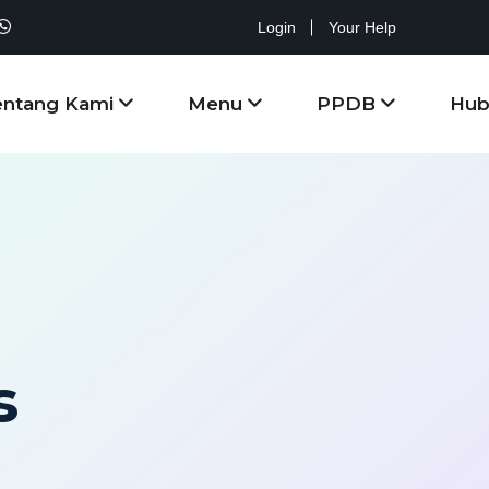
Login
Your Help
entang Kami
Menu
PPDB
Hub
s