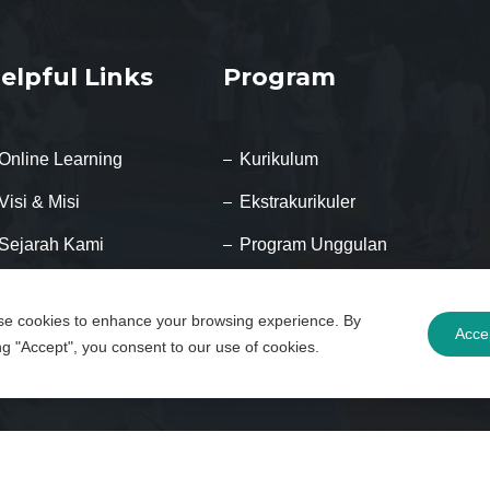
elpful Links
Program
Online Learning
Kurikulum
Visi & Misi
Ekstrakurikuler
Sejarah Kami
Program Unggulan
Hubungi Kami
Program Internasional
e cookies to enhance your browsing experience. By
Pendaftaran Online
Program Beasiswa
Acce
ing "Accept", you consent to our use of cookies.
hts reserved.