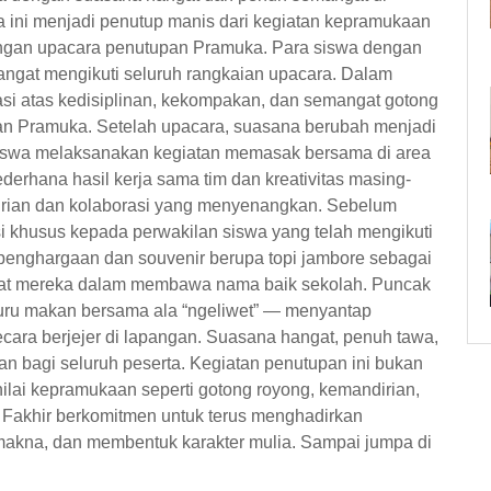
 ini menjadi penutup manis dari kegiatan kepramukaan
dengan upacara penutupan Pramuka. Para siswa dengan
angat mengikuti seluruh rangkaian upacara. Dalam
si atas kedisiplinan, kekompakan, dan semangat gotong
tan Pramuka. Setelah upacara, suasana berubah menjadi
siswa melaksanakan kegiatan memasak bersama di area
erhana hasil kerja sama tim dan kreativitas masing-
dirian dan kolaborasi yang menyenangkan. Sebelum
 khusus kepada perwakilan siswa yang telah mengikuti
 penghargaan dan souvenir berupa topi jambore sebagai
gat mereka dalam membawa nama baik sekolah. Puncak
guru makan bersama ala “ngeliwet” — menyantap
cara berjejer di lapangan. Suasana hangat, penuh tawa,
n bagi seluruh peserta. Kegiatan penutupan ini bukan
nilai kepramukaan seperti gotong royong, kemandirian,
l Fakhir berkomitmen untuk terus menghadirkan
akna, dan membentuk karakter mulia. Sampai jumpa di