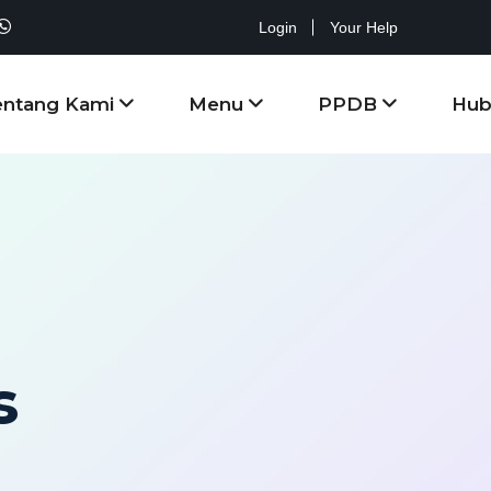
Login
Your Help
entang Kami
Menu
PPDB
Hub
s