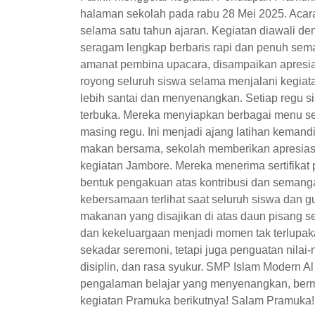
halaman sekolah pada rabu 28 Mei 2025. Acara
selama satu tahun ajaran. Kegiatan diawali 
seragam lengkap berbaris rapi dan penuh sem
amanat pembina upacara, disampaikan apresia
royong seluruh siswa selama menjalani kegia
lebih santai dan menyenangkan. Setiap regu 
terbuka. Mereka menyiapkan berbagai menu sed
masing regu. Ini menjadi ajang latihan keman
makan bersama, sekolah memberikan apresiasi
kegiatan Jambore. Mereka menerima sertifikat
bentuk pengakuan atas kontribusi dan seman
kebersamaan terlihat saat seluruh siswa dan 
makanan yang disajikan di atas daun pisang se
dan kekeluargaan menjadi momen tak terlupaka
sekadar seremoni, tetapi juga penguatan nilai-
disiplin, dan rasa syukur. SMP Islam Modern A
pengalaman belajar yang menyenangkan, berm
kegiatan Pramuka berikutnya! Salam Pramuka!