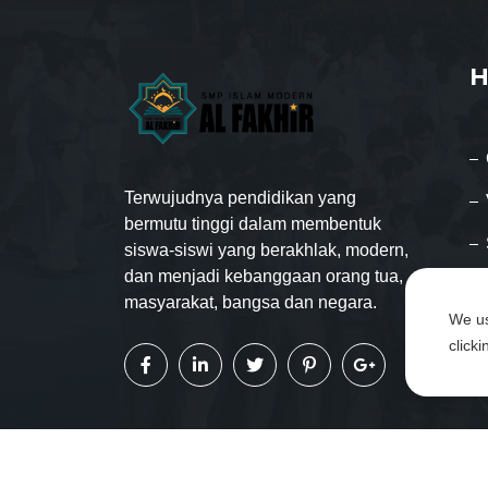
H
Terwujudnya pendidikan yang
bermutu tinggi dalam membentuk
siswa-siswi yang berakhlak, modern,
dan menjadi kebanggaan orang tua,
masyarakat, bangsa dan negara.
We us
click
Copyright © SMP Islam Modern Al-Fakhir all rig