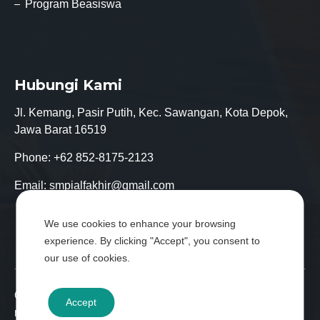
Program Beasiswa
Hubungi Kami
Jl. Kemang, Pasir Putih, Kec. Sawangan, Kota Depok,
Jawa Barat 16519
Phone:
+62 852-8175-2123
Email:
smpialfakhir@gmail.com
We use cookies to enhance your browsing
experience. By clicking "Accept", you consent to
our use of cookies.
Copyright © SMP Islam Modern Al-Fakhir all rights
Accept
reserved.